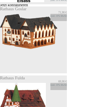
INFOS
[inkl. 19% MwSt]
Jetzt konfigurieren
Rathaus Goslar
71,90 €
Haus Brief in Kaysersberg
[inkl. 19% MwSt]
Duft- und Lichthaus Haus in Kaysersberg -
Elsass Der Kamin kann mit Wasser und
Duftoel befuellt werden, Wird ein Teelicht
im Duft-Haus entzuendet, erwaermt sich das
Duftoel-Gemisch und setzt das Aroma frei.
INFOS
Zum Produkt
Rathaus Fulda
69,90 €
Rathaus Goslar
[inkl. 19% MwSt]
Miniatur- und Decohaus Rathaus Goslar
höhe ca. 10 cm in Handarbeit aus Ton
hergestellt.
INFOS
71,90 €
Zum Produkt
[inkl. 19% MwSt]