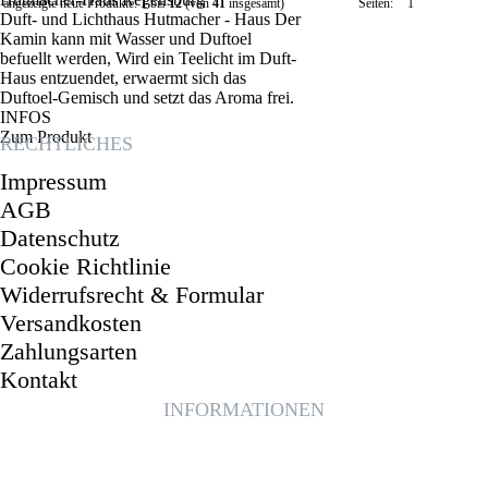
angezeigte neue Produkte:
1
bis
12
(von
41
insgesamt)
Seiten:
1
Duft- und Lichthaus Hutmacher - Haus Der
2
3
4
>>
Kamin kann mit Wasser und Duftoel
befuellt werden, Wird ein Teelicht im Duft-
Haus entzuendet, erwaermt sich das
Duftoel-Gemisch und setzt das Aroma frei.
INFOS
Zum Produkt
RECHTLICHES
Impressum
AGB
Datenschutz
Cookie Richtlinie
Widerrufsrecht & Formular
Versandkosten
Zahlungsarten
Kontakt
INFORMATIONEN