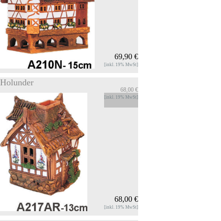
69,90 €
[inkl. 19% MwSt]
Holunder
68,00 €
Rathaus Fulda
[inkl. 19% MwSt]
Miniaturhaus Rathaus Fulda höhe ca. 15 cm
Das Haus kann mit einer elektrischen
Beleuchtung geliefert werden!
INFOS
Zum Produkt
68,00 €
[inkl. 19% MwSt]