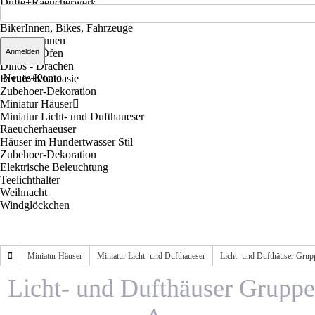
Düfte+Raeucherwerk
Räucherfiguren
BikerInnen, Bikes, Fahrzeuge
Indianer-Innen
Räucher-Öfen
Dinos - Drachen
Neues Konto
Berufe+Phantasie
Zubehoer-Dekoration
Miniatur Häuser
Miniatur Licht- und Dufthaueser
Raeucherhaeuser
Häuser im Hundertwasser Stil
Zubehoer-Dekoration
Elektrische Beleuchtung
Teelichthalter
Weihnacht
Windglöckchen
Miniatur Häuser
Miniatur Licht- und Dufthaueser
Licht- und Dufthäuser Grup
Licht- und Dufthäuser Gruppe