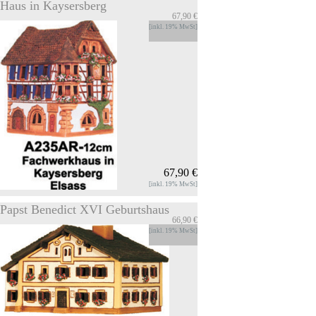
Haus in Kaysersberg
67,90 €
Holunder
[inkl. 19% MwSt]
Duft- und Lichthaus Holunder Der Kamin
kann mit Wasser und Duftoel befuellt
werden, Wird ein Teelicht im Duft-Haus
entzuendet, erwaermt sich das Duftoel-
Gemisch und setzt das Aroma frei.
INFOS
Zum Produkt
67,90 €
[inkl. 19% MwSt]
Papst Benedict XVI Geburtshaus
66,90 €
Haus in Kaysersberg
[inkl. 19% MwSt]
Duft- und Lichthaus Haus in Kaysersberg -
Elsass Der Kamin kann mit Wasser und
Duftoel befuellt werden, Wird ein Teelicht
im Duft-Haus entzuendet, erwaermt sich das
Duftoel-Gemisch und setzt das Aroma frei.
INFOS
Zum Produkt