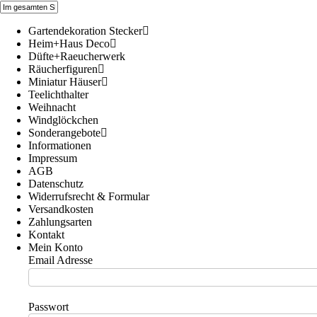
Gartendekoration Stecker
Heim+Haus Deco
Düfte+Raeucherwerk
Räucherfiguren
Miniatur Häuser
Teelichthalter
Weihnacht
Windglöckchen
Sonderangebote
Informationen
Impressum
AGB
Datenschutz
Widerrufsrecht & Formular
Versandkosten
Zahlungsarten
Kontakt
Mein Konto
Email Adresse
Passwort