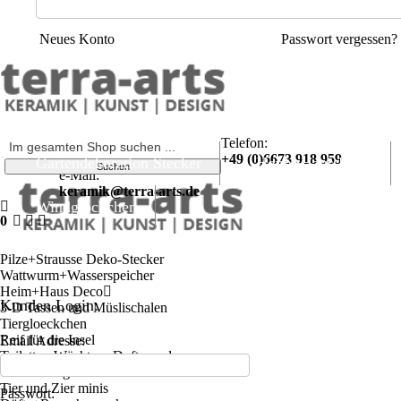
Neues Konto
Passwort vergessen?
Telefon:
+49 (0)6673 918 959
Gartendekoration Stecker
Heim+Haus Deco
e-Mail:
keramik@terra-arts.de
Windglöckchen
0
Pilze+Strausse Deko-Stecker
Wattwurm+Wasserspeicher
Heim+Haus Deco
Kunden Login:
3-D Tassen und Müslischalen
Tiergloeckchen
Reif für die Insel
Email Adresse:
Toiletten-Wächter - Duftspender
Glücksbringer
Tier und Zier minis
Passwort: