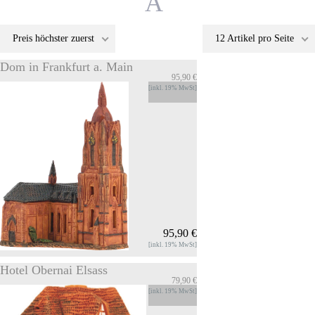
A
Preis höchster zuerst
12 Artikel pro Seite
Dom in Frankfurt a. Main
95,90 €
[inkl. 19% MwSt]
95,90 €
[inkl. 19% MwSt]
Hotel Obernai Elsass
79,90 €
Dom in Frankfurt a. Main
[inkl. 19% MwSt]
Duft- und Lichthaus Dom in Frankfurt a.
Main 16 cm Hoch