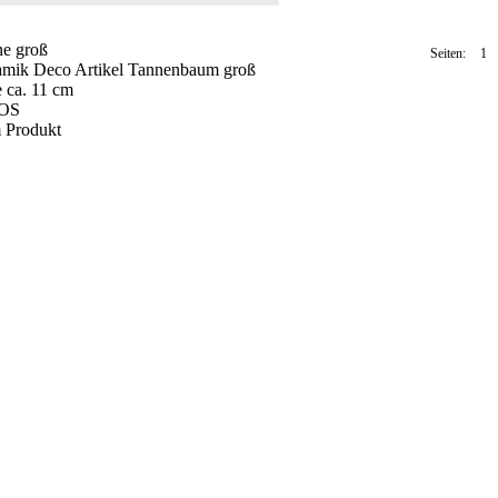
e groß
Seiten:
1
mik Deco Artikel Tannenbaum groß
2
>>
 ca. 11 cm
OS
 Produkt