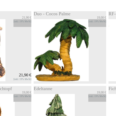
Duo - Cocos Palme
RF-
21,90 €
19,00 €
[inkl. 19% MwSt]
[inkl. 19% MwSt]
21,90 €
[inkl. 19% MwSt]
chtopf
Edeltanne
Fic
19,00 €
19,00 €
Duo - Cocos Palme
RF-7
[inkl. 19% MwSt]
[inkl. 19% MwSt]
äucherhaus Plums-
Keramik Deco Artikel Duo-Cocos Palme
Raeu
behoer wird ein
hoch ca. 12cm
ca. 
ucherkegel
INFOS
Figu
ern wird ein
Zum Produkt
INF