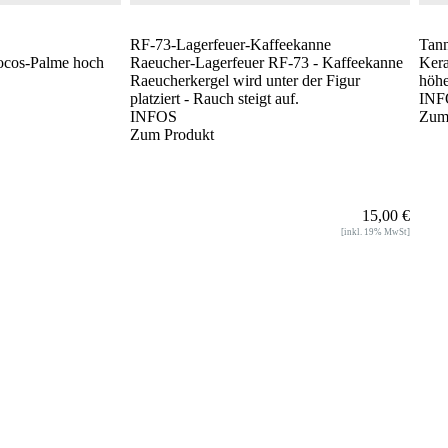
RF-73-Lagerfeuer-Kaffeekanne
Tann
ocos-Palme hoch
Raeucher-Lagerfeuer RF-73 - Kaffeekanne
Kera
Raeucherkergel wird unter der Figur
höhe
platziert - Rauch steigt auf.
INF
INFOS
Zum
Zum Produkt
15,00 €
[inkl. 19% MwSt]