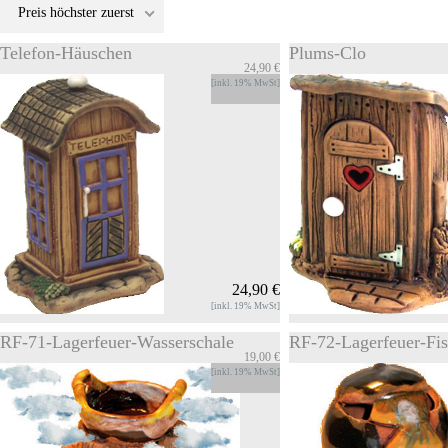
Preis höchster zuerst
Telefon-Häuschen
Plums-Clo
24,90 €
[inkl. 19% MwSt]
24,90 €
[inkl. 19% MwSt]
RF-71-Lagerfeuer-Wasserschale
RF-72-Lagerfeuer-Fis
19,00 €
Telefon-Häuschen
Plums-Clo
[inkl. 19% MwSt]
Keramik Deco Artikel Telefon-Häuschen
Keramik Deco Artikel R
höhe ca. 10cm
Clo höhe ca. 9cm Als Zu
INFOS
Untersetzer fuer die Rae
Zum Produkt
mitgeliefert. Zum Raeuch