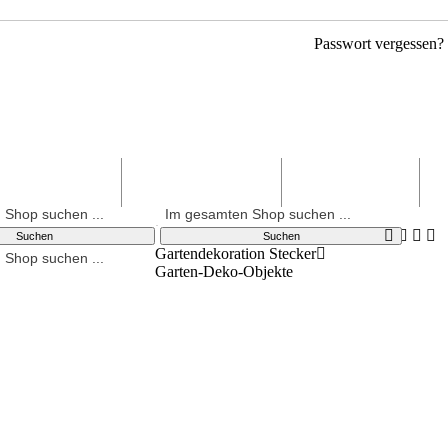
Passwort vergessen?
niatur Häuser
Teelichthalter
Weihnacht
en
Gartendekoration Stecker
Garten-Deko-Objekte