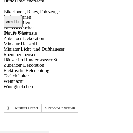
Düfte+Raeucherwerk
Räucherfiguren
BikerInnen, Bikes, Fahrzeuge
Indianer-Innen
Räucher-Öfen
Dinos - Drachen
Neues Konto
Berufe+Phantasie
Zubehoer-Dekoration
Miniatur Häuser
Miniatur Licht- und Dufthaueser
Raeucherhaeuser
Häuser im Hundertwasser Stil
Zubehoer-Dekoration
Elektrische Beleuchtung
Teelichthalter
Weihnacht
Windglöckchen
Miniatur Häuser
Zubehoer-Dekoration