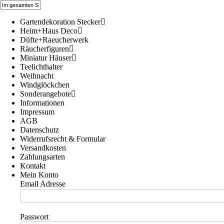
Gartendekoration Stecker
Heim+Haus Deco
Düfte+Raeucherwerk
Räucherfiguren
Miniatur Häuser
Teelichthalter
Weihnacht
Windglöckchen
Sonderangebote
Informationen
Impressum
AGB
Datenschutz
Widerrufsrecht & Formular
Versandkosten
Zahlungsarten
Kontakt
Mein Konto
Email Adresse
Passwort