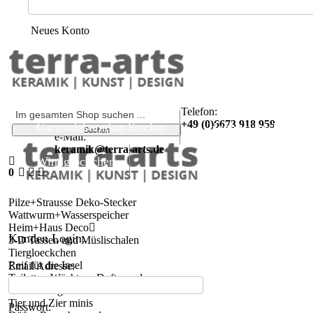
Neues Konto
Telefon:
+49 (0)6673 918 959
Gartendekoration Stecker
Heim+Haus Deco
e-Mail:
keramik@terra-arts.de
Windglöckchen
0
Pilze+Strausse Deko-Stecker
Wattwurm+Wasserspeicher
Heim+Haus Deco
Kunden Login:
3-D Tassen und Müslischalen
Tiergloeckchen
Reif für die Insel
Email Adresse:
Toiletten-Wächter - Duftspender
Glücksbringer
Tier und Zier minis
Passwort: