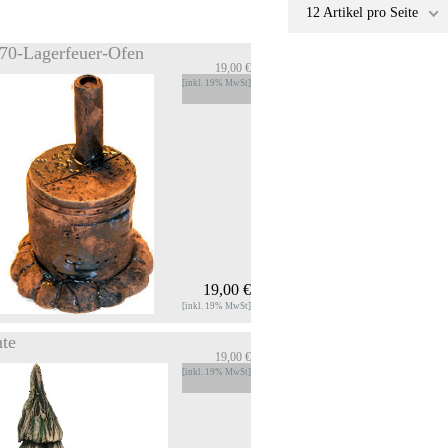
12 Artikel pro Seite
70-Lagerfeuer-Ofen
19,00 €
[inkl. 19% MwSt]
19,00 €
[inkl. 19% MwSt]
hte
19,00 €
0-Lagerfeuer-Ofen
[inkl. 19% MwSt]
cher-Lagerfeuer RF-70 - Ofen höhe
11cm Raeucherkergel wird unter der
r platziert - Rauch steigt auf.
OS