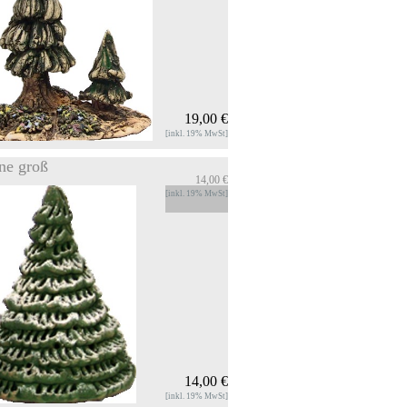
 Produkt
19,00 €
[inkl. 19% MwSt]
ne groß
14,00 €
te
[inkl. 19% MwSt]
mik Deco Artikel Fichte höhe ca. 11
OS
 Produkt
14,00 €
[inkl. 19% MwSt]