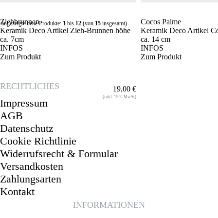
Ziehbrunnen
Cocos Palme
angezeigte neue Produkte:
1
bis
12
(von
15
insgesamt)
Keramik Deco Artikel Zieh-Brunnen höhe
Keramik Deco Artikel C
ca. 7cm
ca. 14 cm
INFOS
INFOS
Zum Produkt
Zum Produkt
RECHTLICHES
19,00 €
[inkl. 19% MwSt]
Impressum
AGB
Datenschutz
Cookie Richtlinie
Widerrufsrecht & Formular
Versandkosten
Zahlungsarten
Kontakt
INFORMATIONEN