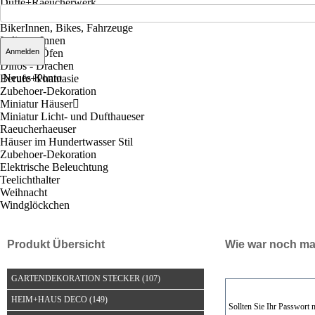
Düfte+Raeucherwerk
Räucherfiguren
BikerInnen, Bikes, Fahrzeuge
Indianer-Innen
Räucher-Öfen
Dinos - Drachen
Neues Konto
Berufe+Phantasie
Zubehoer-Dekoration
Miniatur Häuser
Miniatur Licht- und Dufthaueser
Raeucherhaeuser
Häuser im Hundertwasser Stil
Zubehoer-Dekoration
Elektrische Beleuchtung
Teelichthalter
Weihnacht
Windglöckchen
Produkt Übersicht
Wie war noch ma
GARTENDEKORATION STECKER
(107)
HEIM+HAUS DECO
(149)
Sollten Sie Ihr Passwort 