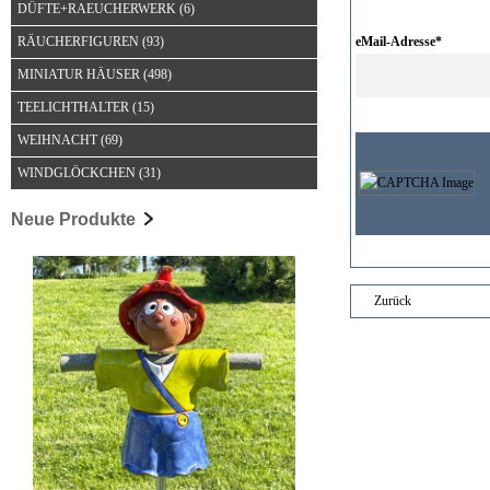
DÜFTE+RAEUCHERWERK
(6)
RÄUCHERFIGUREN
(93)
eMail-Adresse*
MINIATUR HÄUSER
(498)
TEELICHTHALTER
(15)
WEIHNACHT
(69)
WINDGLÖCKCHEN
(31)
Neue Produkte
Zurück