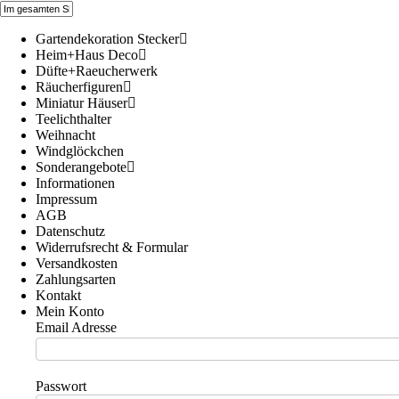
Gartendekoration Stecker
Heim+Haus Deco
Düfte+Raeucherwerk
Räucherfiguren
Miniatur Häuser
Teelichthalter
Weihnacht
Windglöckchen
Sonderangebote
Informationen
Impressum
AGB
Datenschutz
Widerrufsrecht & Formular
Versandkosten
Zahlungsarten
Kontakt
Mein Konto
Email Adresse
Passwort