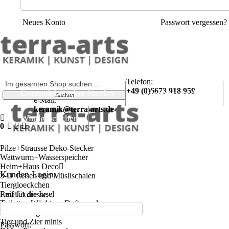
Neues Konto
Passwort vergessen?
Telefon:
+49 (0)6673 918 959
Gartendekoration Stecker
Heim+Haus Deco
e-Mail:
keramik@terra-arts.de
Windglöckchen
0
Pilze+Strausse Deko-Stecker
Wattwurm+Wasserspeicher
Heim+Haus Deco
Kunden Login:
3-D Tassen und Müslischalen
Tiergloeckchen
Reif für die Insel
Email Adresse:
Toiletten-Wächter - Duftspender
Glücksbringer
Tier und Zier minis
Passwort: